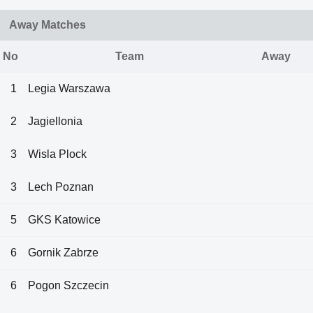
Away Matches
No
Team
Away
1
Legia Warszawa
2
Jagiellonia
3
Wisla Plock
3
Lech Poznan
5
GKS Katowice
6
Gornik Zabrze
6
Pogon Szczecin